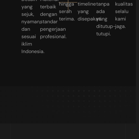
hingga
timeline
tanpa
kualitas
yang
terbaik
serah
yang
ada
selalu
sejuk,
dengan
terima.
disepakati.
yang
kami
nyaman,
standar
ditutup-
jaga.
dan
pengerjaan
tutupi.
sesuai
profesional.
iklim
Indonesia.