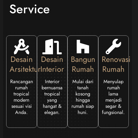
Service
Desain
Desain
Bangun
Renovasi
Arsitektur
Interior
Rumah
Rumah
Rancangan
Interior
Mulai dari
Menyulap
rumah
bernuansa
tanah
rumah
tropical
tropical
kosong
lama
modern
yang
hingga
menjadi
sesuai visi
hangat &
rumah siap
segar &
Anda.
elegan.
huni.
fungsional.