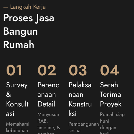
— Langkah Kerja
Proses Jasa
Bangun
Rumah
01
02
03
04
Survey
Perenc
Pelaksa
Serah
&
Anaan
Naan
Terima
Konsult
Detail
Konstru
Proyek
Asi
Ksi
Menyusun
Rumah siap
RAB,
huni
Memahami
Pembangunan
timeline, &
dengan
kebutuhan
sesuai