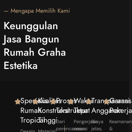
— Mengapa Memilih Kami
Keunggulan
Jasa Bangun
Rumah Graha
Estetika
Spesialis
Kualitas
Proses
Waktu
Transparansi
Garans
Rumah
Konstruksi
Terstruktur
Tepat
Anggaran
Pekerj
Tropical
Tinggi
Dari
Pengerjaan
Biaya
Keamanan
perencanaan
sesuai
jelas,
&
Desain
Material