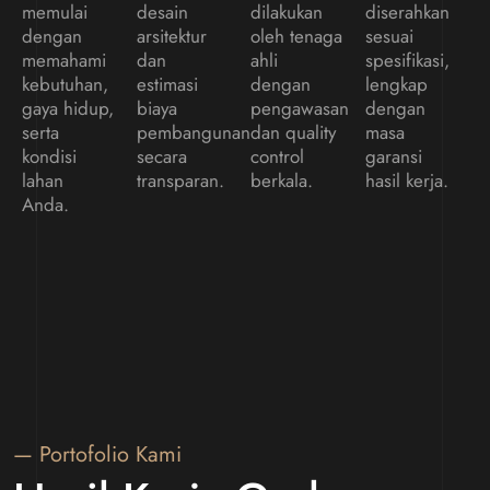
memulai
desain
dilakukan
diserahkan
dengan
arsitektur
oleh tenaga
sesuai
memahami
dan
ahli
spesifikasi,
kebutuhan,
estimasi
dengan
lengkap
gaya hidup,
biaya
pengawasan
dengan
serta
pembangunan
dan quality
masa
kondisi
secara
control
garansi
lahan
transparan.
berkala.
hasil kerja.
Anda.
— Portofolio Kami