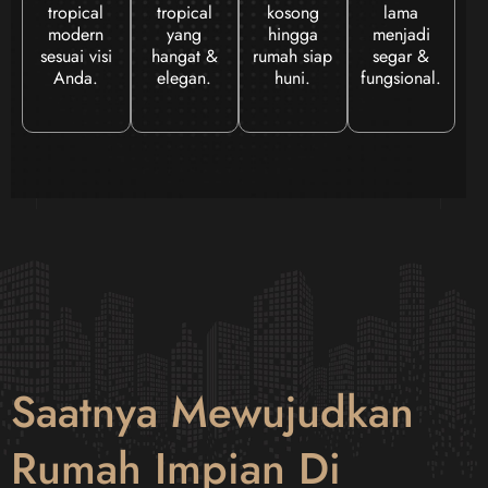
tropical
tropical
kosong
lama
modern
yang
hingga
menjadi
sesuai visi
hangat &
rumah siap
segar &
Anda.
elegan.
huni.
fungsional.
Saatnya Mewujudkan
Rumah Impian Di