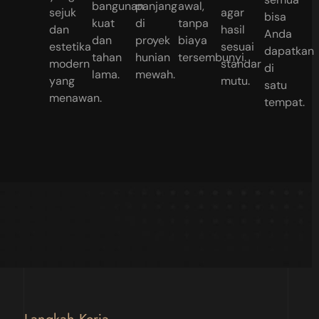
bangunan
panjang
awal,
sejuk
agar
bisa
kuat
di
tanpa
dan
hasil
Anda
dan
proyek
biaya
estetika
sesuai
dapatkan
tahan
hunian
tersembunyi.
modern
standar
di
lama.
mewah.
yang
mutu.
satu
menawan.
tempat.