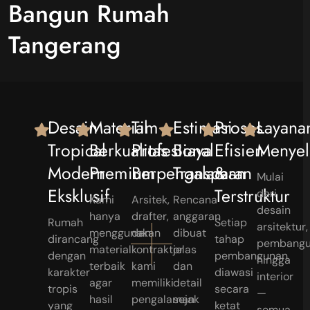
Bangun Rumah
Tangerang
Desain
Material
Tim
Estimasi
Proses
Layana
Tropical
Berkualitas
Profesional
Biaya
Efisien
Menyel
Modern
Premium
Berpengalaman
Transparan
&
Mulai
Eksklusif
Terstruktur
dari
Kami
Arsitek,
Rencana
desain
hanya
drafter,
anggaran
Rumah
Setiap
arsitektur,
menggunakan
dan
dibuat
dirancang
tahap
pembangu
material
kontraktor
jelas
dengan
pembangunan
hingga
terbaik
kami
dan
karakter
diawasi
interior
agar
memiliki
detail
tropis
secara
—
hasil
pengalaman
sejak
yang
ketat
semua