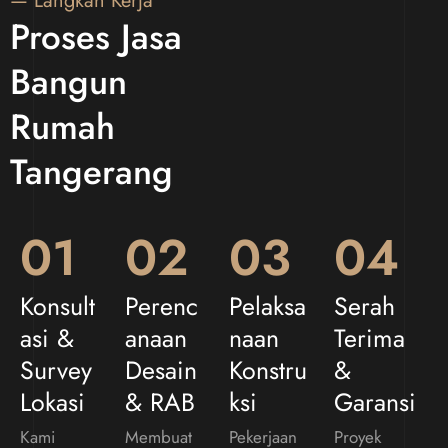
— Langkah Kerja
Proses Jasa
Bangun
Rumah
Tangerang
01
02
03
04
Konsult
Perenc
Pelaksa
Serah
Asi &
Anaan
Naan
Terima
Survey
Desain
Konstru
&
Lokasi
& RAB
Ksi
Garansi
Kami
Membuat
Pekerjaan
Proyek