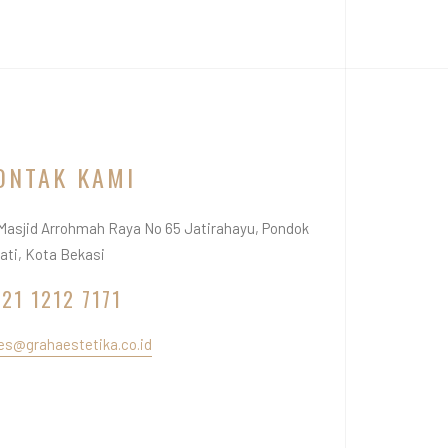
ONTAK KAMI
 Masjid Arrohmah Raya No 65 Jatirahayu, Pondok
ati, Kota Bekasi
21 1212 7171
es@grahaestetika.co.id